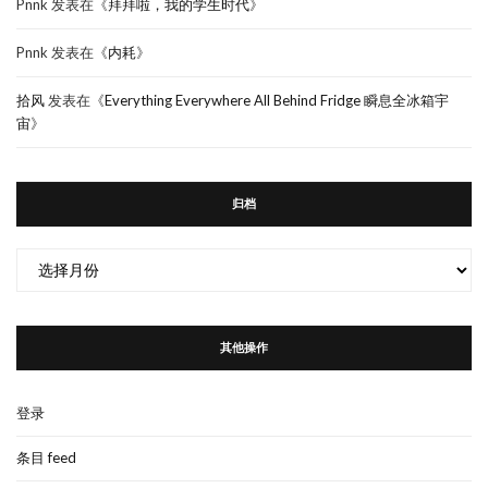
Pnnk
发表在《
拜拜啦，我的学生时代
》
Pnnk
发表在《
内耗
》
拾风
发表在《
Everything Everywhere All Behind Fridge 瞬息全冰箱宇
宙
》
归档
归
档
其他操作
登录
条目 feed