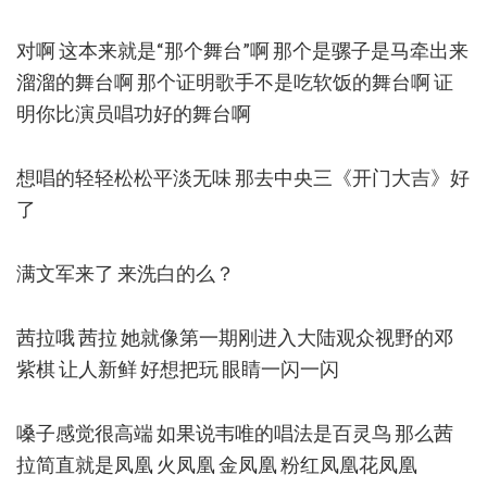
对啊 这本来就是“那个舞台”啊 那个是骡子是马牵出来
溜溜的舞台啊 那个证明歌手不是吃软饭的舞台啊 证
明你比演员唱功好的舞台啊
想唱的轻轻松松平淡无味 那去中央三《开门大吉》好
了
满文军来了 来洗白的么？
茜拉哦 茜拉 她就像第一期刚进入大陆观众视野的邓
紫棋 让人新鲜 好想把玩 眼睛一闪一闪
嗓子感觉很高端 如果说韦唯的唱法是百灵鸟 那么茜
拉简直就是凤凰 火凤凰 金凤凰 粉红凤凰花凤凰