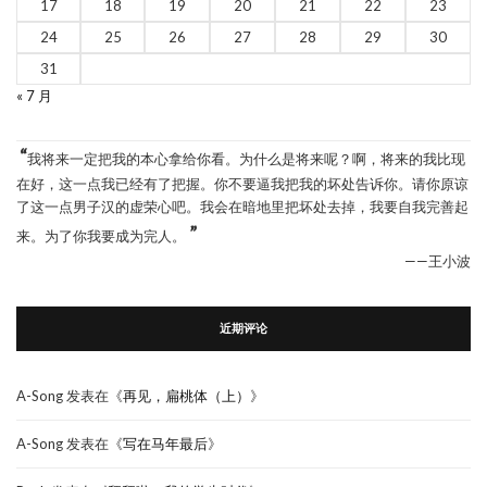
17
18
19
20
21
22
23
24
25
26
27
28
29
30
31
« 7 月
“
我将来一定把我的本心拿给你看。为什么是将来呢？啊，将来的我比现
在好，这一点我已经有了把握。你不要逼我把我的坏处告诉你。请你原谅
了这一点男子汉的虚荣心吧。我会在暗地里把坏处去掉，我要自我完善起
”
来。为了你我要成为完人。
——王小波
近期评论
A-Song
发表在《
再见，扁桃体（上）
》
A-Song
发表在《
写在马年最后
》