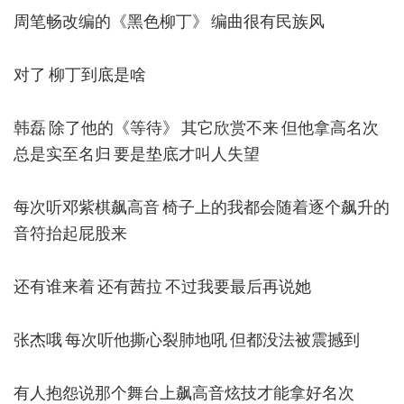
周笔畅改编的《黑色柳丁》 编曲很有民族风
对了 柳丁到底是啥
韩磊 除了他的《等待》 其它欣赏不来 但他拿高名次
总是实至名归 要是垫底才叫人失望
每次听邓紫棋飙高音 椅子上的我都会随着逐个飙升的
音符抬起屁股来
还有谁来着 还有茜拉 不过我要最后再说她
张杰哦 每次听他撕心裂肺地吼 但都没法被震撼到
有人抱怨说那个舞台上飙高音炫技才能拿好名次