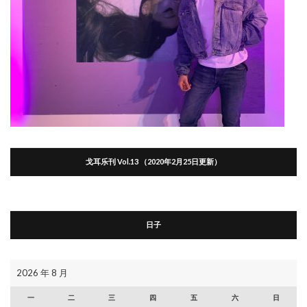
戈耳乐刊 Vol.13 （2020年2月25日更新）
日子
2026 年 8 月
一
二
三
四
五
六
日