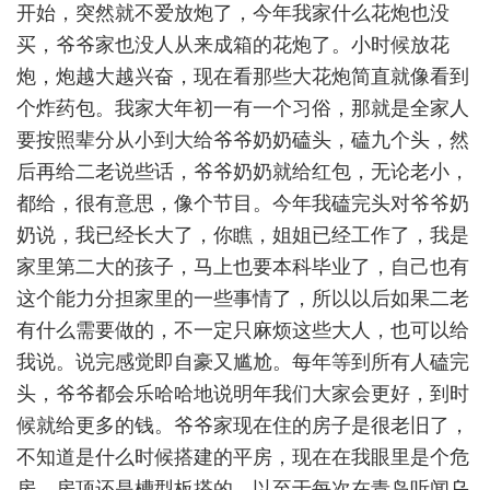
开始，突然就不爱放炮了，今年我家什么花炮也没
买，爷爷家也没人从来成箱的花炮了。小时候放花
炮，炮越大越兴奋，现在看那些大花炮简直就像看到
个炸药包。我家大年初一有一个习俗，那就是全家人
要按照辈分从小到大给爷爷奶奶磕头，磕九个头，然
后再给二老说些话，爷爷奶奶就给红包，无论老小，
都给，很有意思，像个节目。今年我磕完头对爷爷奶
奶说，我已经长大了，你瞧，姐姐已经工作了，我是
家里第二大的孩子，马上也要本科毕业了，自己也有
这个能力分担家里的一些事情了，所以以后如果二老
有什么需要做的，不一定只麻烦这些大人，也可以给
我说。说完感觉即自豪又尴尬。每年等到所有人磕完
头，爷爷都会乐哈哈地说明年我们大家会更好，到时
候就给更多的钱。爷爷家现在住的房子是很老旧了，
不知道是什么时候搭建的平房，现在在我眼里是个危
房，房顶还是槽型板搭的，以至于每次在青岛听闻乌