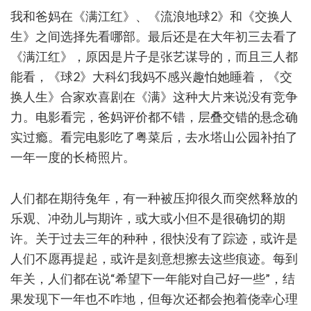
我和爸妈在《满江红》、《流浪地球2》和《交换人
生》之间选择先看哪部。最后还是在大年初三去看了
《满江红》，原因是片子是张艺谋导的，而且三人都
能看，《球2》大科幻我妈不感兴趣怕她睡着，《交
换人生》合家欢喜剧在《满》这种大片来说没有竞争
力。电影看完，爸妈评价都不错，层叠交错的悬念确
实过瘾。看完电影吃了粤菜后，去水塔山公园补拍了
一年一度的长椅照片。
人们都在期待兔年，有一种被压抑很久而突然释放的
乐观、冲劲儿与期许，或大或小但不是很确切的期
许。关于过去三年的种种，很快没有了踪迹，或许是
人们不愿再提起，或许是刻意想擦去这些痕迹。每到
年关，人们都在说“希望下一年能对自己好一些”，结
果发现下一年也不咋地，但每次还都会抱着侥幸心理