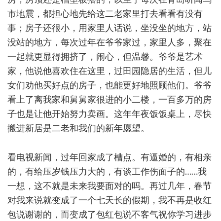
市地震，都担心地先给这二老家里打去看看有没有
事；房子还很小，用家里人话说，坐没坐的地方，站
没站的地方，每次过年在爷爷家过，家里人多，聚在
一起就更显得拥挤了，闹心，但温馨。爷爷是艺术
家，他说他喜欢住在这里，过田园隐居的生活，但儿
女们劝他买好点的房子，也能更好地照顾他们。爷爷
看上了离我家和舅舅家很进的小二楼，一百多万的房
子也是让他开始努力卖画。这年年夜饭饭桌上，尽快
搬进新居是二老和我们的新年愿望。
看电视新闻，过年回家成了槽点。有逼婚的，有相亲
的，有给压岁钱压力大的，有谈工作伤面子的……我
一想，这不就是未来我要面对的吗。再过几年，春节
对我来说就变成了一个七天长的假期，我不再是收红
包说谢谢的，而变成了包红包说不客气祝你学习进步