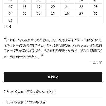
17
18
19
20
21
22
23
24
25
26
27
28
29
30
31
« 7 月
“
我将来一定把我的本心拿给你看。为什么是将来呢？啊，将来的我比现
在好，这一点我已经有了把握。你不要逼我把我的坏处告诉你。请你原谅
了这一点男子汉的虚荣心吧。我会在暗地里把坏处去掉，我要自我完善起
”
来。为了你我要成为完人。
——王小波
近期评论
A-Song
发表在《
再见，扁桃体（上）
》
A-Song
发表在《
写在马年最后
》