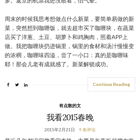
多。返京的机票我还没敢看，怕气晕。
周末的时候我思考想做点什么新菜，要简单易做的新
菜，突然想到咖喱饭，就去超市买了咖喱块，在蔬菜
店买了洋葱、土豆、胡萝卜和鸡胸肉，照着APP上
做。我把咖喱块扔进锅里，锅里的食材和汤汁慢慢变
的浓稠，咖喱味四溢，尝了一小口：真的是咖喱味
耶！那会儿老有成就感了。新菜解锁成功。
Continue Reading
有点散的文
我看2015春晚
2015年2月21日
9 条评论