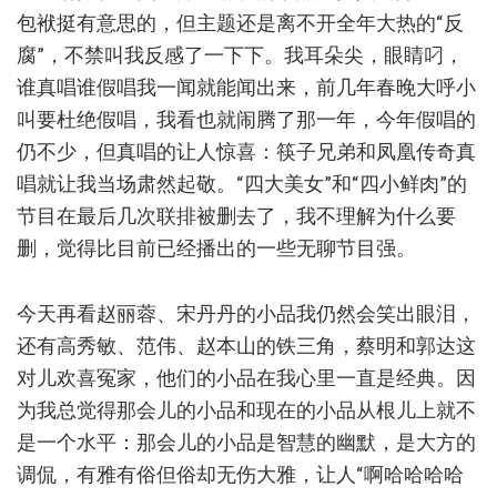
包袱挺有意思的，但主题还是离不开全年大热的“反
腐”，不禁叫我反感了一下下。我耳朵尖，眼睛叼，
谁真唱谁假唱我一闻就能闻出来，前几年春晚大呼小
叫要杜绝假唱，我看也就闹腾了那一年，今年假唱的
仍不少，但真唱的让人惊喜：筷子兄弟和凤凰传奇真
唱就让我当场肃然起敬。“四大美女”和“四小鲜肉”的
节目在最后几次联排被删去了，我不理解为什么要
删，觉得比目前已经播出的一些无聊节目强。
今天再看赵丽蓉、宋丹丹的小品我仍然会笑出眼泪，
还有高秀敏、范伟、赵本山的铁三角，蔡明和郭达这
对儿欢喜冤家，他们的小品在我心里一直是经典。因
为我总觉得那会儿的小品和现在的小品从根儿上就不
是一个水平：那会儿的小品是智慧的幽默，是大方的
调侃，有雅有俗但俗却无伤大雅，让人“啊哈哈哈哈