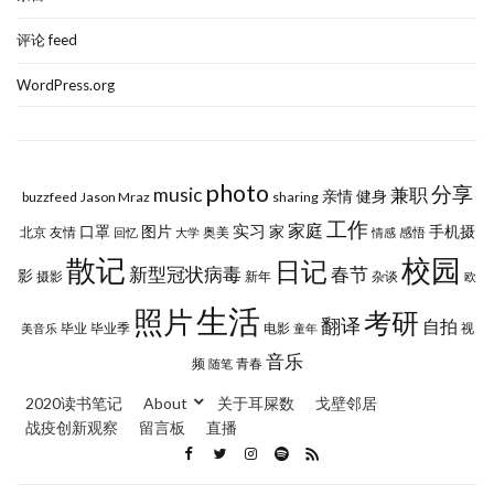
评论 feed
WordPress.org
photo
分享
music
兼职
亲情
健身
buzzfeed
Jason Mraz
sharing
工作
实习
家庭
口罩
图片
家
手机摄
北京
友情
奥美
感悟
回忆
大学
情感
校园
散记
日记
新型冠状病毒
春节
影
摄影
新年
杂谈
欧
生活
照片
考研
翻译
自拍
毕业
毕业季
电影
视
美音乐
童年
音乐
频
青春
随笔
2020读书笔记
About
关于耳屎数
戈壁邻居
战疫创新观察
留言板
直播