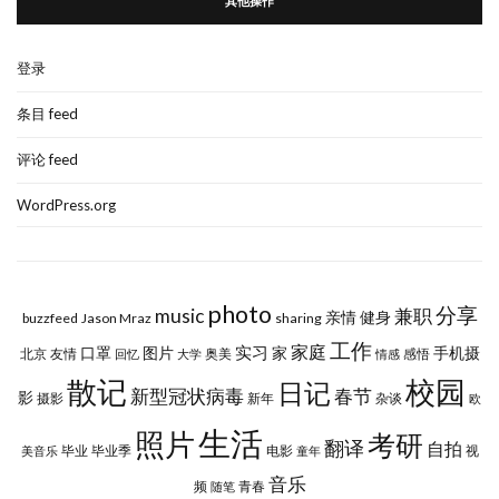
其他操作
登录
条目 feed
评论 feed
WordPress.org
photo
分享
music
兼职
亲情
健身
buzzfeed
Jason Mraz
sharing
工作
实习
家庭
口罩
图片
家
手机摄
北京
友情
奥美
感悟
回忆
大学
情感
校园
散记
日记
新型冠状病毒
春节
影
摄影
新年
杂谈
欧
生活
照片
考研
翻译
自拍
毕业
毕业季
电影
视
美音乐
童年
音乐
频
青春
随笔