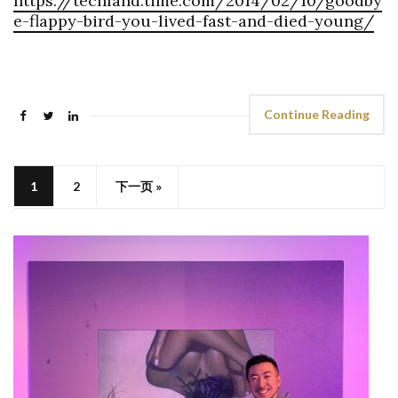
https://techland.time.com/2014/02/10/goodby
e-flappy-bird-you-lived-fast-and-died-young/
Continue Reading
1
2
下一页 »