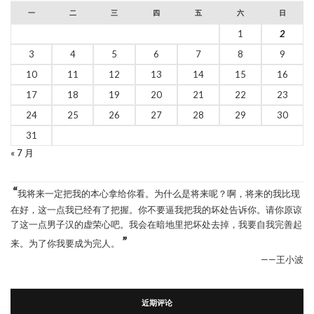
一
二
三
四
五
六
日
1
2
3
4
5
6
7
8
9
10
11
12
13
14
15
16
17
18
19
20
21
22
23
24
25
26
27
28
29
30
31
« 7 月
“
我将来一定把我的本心拿给你看。为什么是将来呢？啊，将来的我比现
在好，这一点我已经有了把握。你不要逼我把我的坏处告诉你。请你原谅
了这一点男子汉的虚荣心吧。我会在暗地里把坏处去掉，我要自我完善起
”
来。为了你我要成为完人。
——王小波
近期评论