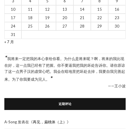
3
4
5
6
7
8
9
10
11
12
13
14
15
16
17
18
19
20
21
22
23
24
25
26
27
28
29
30
31
« 7 月
“
我将来一定把我的本心拿给你看。为什么是将来呢？啊，将来的我比现
在好，这一点我已经有了把握。你不要逼我把我的坏处告诉你。请你原谅
了这一点男子汉的虚荣心吧。我会在暗地里把坏处去掉，我要自我完善起
”
来。为了你我要成为完人。
——王小波
近期评论
A-Song
发表在《
再见，扁桃体（上）
》