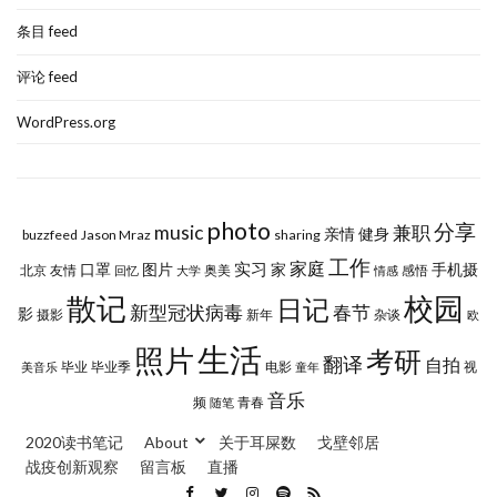
条目 feed
评论 feed
WordPress.org
photo
分享
music
兼职
亲情
健身
buzzfeed
Jason Mraz
sharing
工作
实习
家庭
口罩
图片
家
手机摄
北京
友情
奥美
感悟
回忆
大学
情感
校园
散记
日记
新型冠状病毒
春节
影
摄影
新年
杂谈
欧
生活
照片
考研
翻译
自拍
毕业
毕业季
电影
视
美音乐
童年
音乐
频
青春
随笔
2020读书笔记
About
关于耳屎数
戈壁邻居
战疫创新观察
留言板
直播