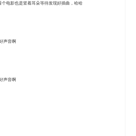
看个电影也是竖着耳朵等待发现好插曲，哈哈
好声音啊
好声音啊