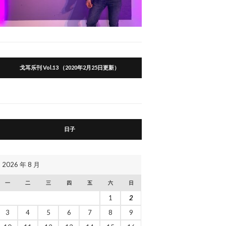
戈耳乐刊 Vol.13 （2020年2月25日更新）
日子
2026 年 8 月
一
二
三
四
五
六
日
1
2
3
4
5
6
7
8
9