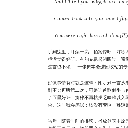
And I’ll tell you baby, it 
Comin’ back into you onc
You were right here all a
听到这里，耳朵一亮！拍案惊呼：好歌呀
根没觉得好听。有的专辑起初听过一遍
这首也不赖……一张原本会进回收站的
好像事情有时就是这样：刚听到一首从
到不会再听第二次，可是这首歌似乎与
了五星好评，旋律不再枯燥乏味难以入
朵。这时我会感叹：歌没有变啊，难道
当然，随着时间的推移，播放列表里原