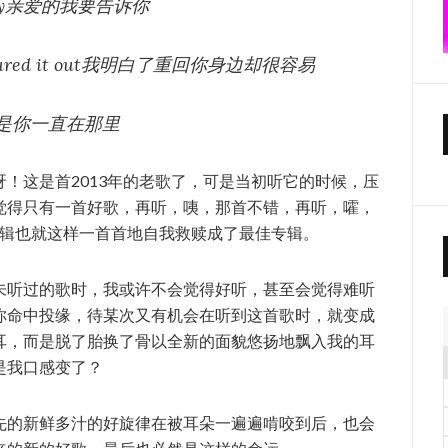
was easy亲爱的我要告诉你
e I figured it out我明白了重回你身边却很容易
long正是你一直在那里
！这是首2013年的老歌了，可是当初听它的时候，压
觉得只有一首好歌，再听，咦，那首不错，再听，嚯，
专辑也就这样一首首地自我救赎成了最佳专辑。
未听过的歌时，我或许不会觉得好听，甚至会觉得难听
你命中投缘，待某次又有机会在听到这首歌时，就变成
耳，而是脱了胎换了骨以全新的面貌悠扬地飘入我的耳
是我口感变了？
先的新鲜多汁的好旋律在被耳朵一遍遍啃咬到后，也会