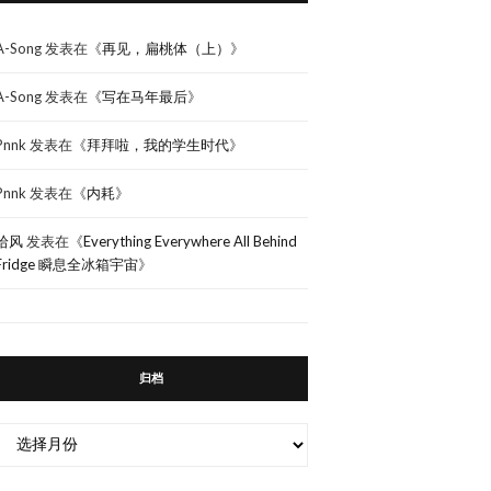
A-Song
发表在《
再见，扁桃体（上）
》
A-Song
发表在《
写在马年最后
》
Pnnk
发表在《
拜拜啦，我的学生时代
》
Pnnk
发表在《
内耗
》
拾风
发表在《
Everything Everywhere All Behind
Fridge 瞬息全冰箱宇宙
》
归档
归
档