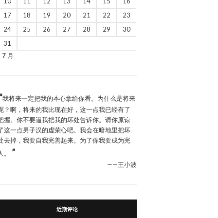
10
11
12
13
14
15
16
17
18
19
20
21
22
23
24
25
26
27
28
29
30
31
« 7 月
“
我将来一定把我的本心拿给你看。为什么是将来
呢？啊，将来的我比现在好，这一点我已经有了
把握。你不要逼我把我的坏处告诉你。请你原谅
了这一点男子汉的虚荣心吧。我会在暗地里把坏
处去掉，我要自我完善起来。为了你我要成为完
”
人。
——王小波
近期评论