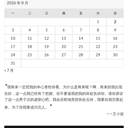
2026 年 8 月
一
二
三
四
五
六
日
1
2
3
4
5
6
7
8
9
10
11
12
13
14
15
16
17
18
19
20
21
22
23
24
25
26
27
28
29
30
31
« 7 月
“
我将来一定把我的本心拿给你看。为什么是将来呢？啊，将来的我比现
在好，这一点我已经有了把握。你不要逼我把我的坏处告诉你。请你原谅
了这一点男子汉的虚荣心吧。我会在暗地里把坏处去掉，我要自我完善起
”
来。为了你我要成为完人。
——王小波