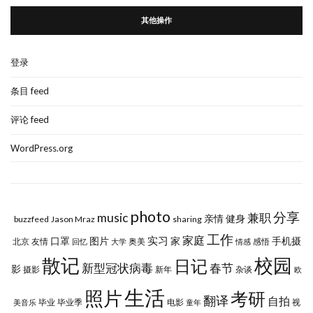
其他操作
登录
条目 feed
评论 feed
WordPress.org
photo
分享
music
兼职
亲情
健身
buzzfeed
Jason Mraz
sharing
工作
实习
家庭
口罩
图片
家
手机摄
北京
友情
奥美
感悟
回忆
大学
情感
校园
散记
日记
新型冠状病毒
春节
影
摄影
新年
杂谈
欧
生活
照片
考研
翻译
自拍
毕业
毕业季
电影
视
美音乐
童年