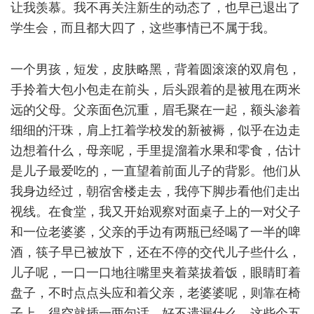
让我羡慕。我不再关注新生的动态了，也早已退出了
学生会，而且都大四了，这些事情已不属于我。
一个男孩，短发，皮肤略黑，背着圆滚滚的双肩包，
手拎着大包小包走在前头，后头跟着的是被甩在两米
远的父母。父亲面色沉重，眉毛聚在一起，额头渗着
细细的汗珠，肩上扛着学校发的新被褥，似乎在边走
边想着什么，母亲呢，手里提溜着水果和零食，估计
是儿子最爱吃的，一直望着前面儿子的背影。他们从
我身边经过，朝宿舍楼走去，我停下脚步看他们走出
视线。在食堂，我又开始观察对面桌子上的一对父子
和一位老婆婆，父亲的手边有两瓶已经喝了一半的啤
酒，筷子早已被放下，还在不停的交代儿子些什么，
儿子呢，一口一口地往嘴里夹着菜拔着饭，眼睛盯着
盘子，不时点点头应和着父亲，老婆婆呢，则靠在椅
子上，得空就插一两句话，好不遗漏什么。这些个五