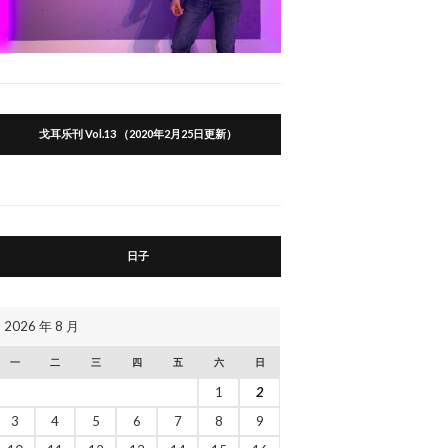
戈耳乐刊 Vol.13 （2020年2月25日更新）
日子
2026 年 8 月
一
二
三
四
五
六
日
1
2
3
4
5
6
7
8
9