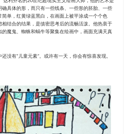
、达利齐名的20世纪超现实主义绘画大师，他的艺术是
明确具体的形，而只有一些线条、一些形的胚胎、一些
常简单，红黄绿蓝黑白，在画面上被平涂成一个个色
虑相结合的结果，是缜密思考后的流畅活泼。他热衷于
似的魔鬼、蜘蛛和蜗牛等聚集在绘画中，画面充满天真
还没有“儿童元素”。或许有一天，你会有惊喜发现。