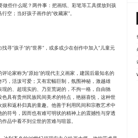
需要做些什么呢？两件事：把画纸、彩笔等工具摆放到孩
行空；当好孩子画作的“收藏家”。
找寻“孩子”的“世界”，或多或少在创作中加入“儿童元
评论家称为“原始”的现代主义画家，建国后最知名的
奇巧，活泼可爱；又有宏幅巨制，氛围神秘，激越雄
表现的、超现实的、乃至荒诞的，不拘一格，自由驰
设色具有贵州民族民间美术的特点，艳丽喜悦，这种世
欢娱和返朴归真的童趣。他善于利用民间和宗教艺术中
他的符号，因而也有难可明状的精神上的震撼性与穿透
的作品中看不到尘世的苦难与喧嚣。