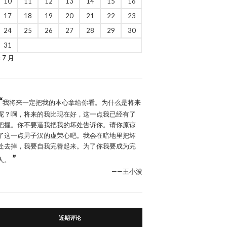
10
11
12
13
14
15
16
17
18
19
20
21
22
23
24
25
26
27
28
29
30
31
« 7 月
“
我将来一定把我的本心拿给你看。为什么是将来
呢？啊，将来的我比现在好，这一点我已经有了
把握。你不要逼我把我的坏处告诉你。请你原谅
了这一点男子汉的虚荣心吧。我会在暗地里把坏
处去掉，我要自我完善起来。为了你我要成为完
”
人。
——王小波
近期评论