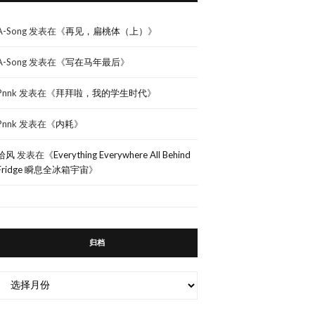
A-Song
发表在《
再见，扁桃体（上）
》
A-Song
发表在《
写在马年最后
》
Pnnk
发表在《
拜拜啦，我的学生时代
》
Pnnk
发表在《
内耗
》
拾风
发表在《
Everything Everywhere All Behind
Fridge 瞬息全冰箱宇宙
》
归档
归
档