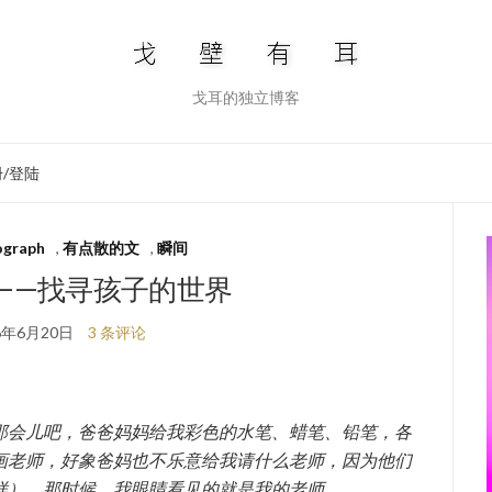
戈耳的独立博客
/登陆
graph
,
有点散的文
,
瞬间
——找寻孩子的世界
6年6月20日
3 条评论
那会儿吧，爸爸妈妈给我彩色的水笔、蜡笔、铅笔，各
画老师，好象爸妈也不乐意给我请什么老师，因为他们
样）。那时候，我眼睛看见的就是我的老师。