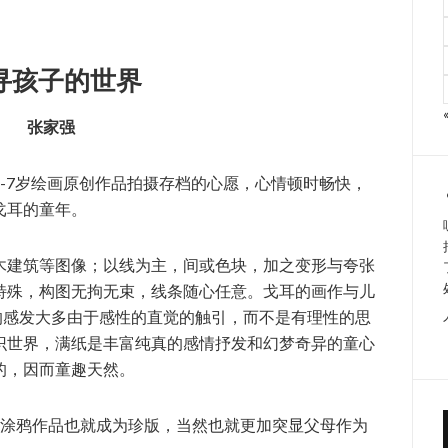
寻孩子的世界
张家强
-7岁绘画原创作品拍摄存档的心愿，心情顿时畅快，
戈耳的童年。
木建筑等图像；以线为主，间或色块，加之变形与夸张
特殊，构图无拘无束，线条随心任意。戈耳的画作与儿
的感发大多由于感性的直觉的触引，而不是有理性的思
识世界，满纸是丰富纯真的感情抒发和幻梦奇异的童心
的，因而童趣天然。
幅涂鸦作品也就成为珍版，当然也就更加突显父母作为